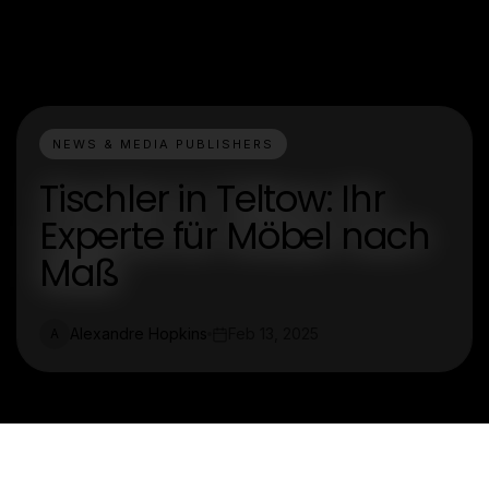
NEWS & MEDIA PUBLISHERS
Tischler in Teltow: Ihr
Experte für Möbel nach
Maß
Alexandre Hopkins
Feb 13, 2025
A