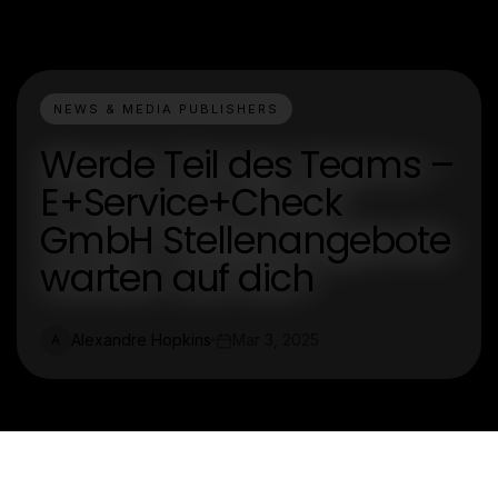
NEWS & MEDIA PUBLISHERS
Werde Teil des Teams –
E+Service+Check
GmbH Stellenangebote
warten auf dich
Alexandre Hopkins
Mar 3, 2025
A