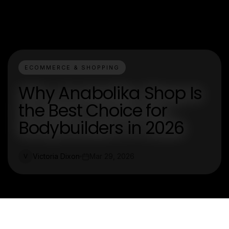
ECOMMERCE & SHOPPING
Why Anabolika Shop Is
the Best Choice for
Bodybuilders in 2026
Victoria Dixon
Mar 29, 2026
V