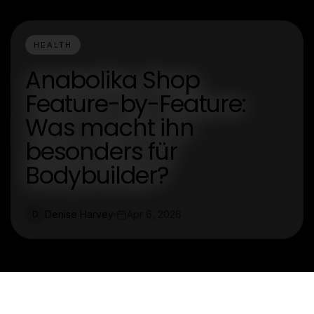
HEALTH
Anabolika Shop
Feature-by-Feature:
Was macht ihn
besonders für
Bodybuilder?
Denise Harvey
Apr 6, 2026
D