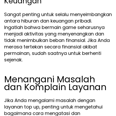
Keuangan
Sangat penting untuk selalu menyeimbangkan
antara hiburan dan keuangan pribadi.
Ingatlah bahwa bermain game seharusnya
menjadi aktivitas yang menyenangkan dan
tidak menimbulkan beban finansial. Jika Anda
merasa tertekan secara finansial akibat
permainan, sudah saatnya untuk berhenti
sejenak.
Menangani Masalah
dan Komplain Layanan
Jika Anda mengalami masalah dengan
layanan top up, penting untuk mengetahui
bagaimana cara mengatasi dan