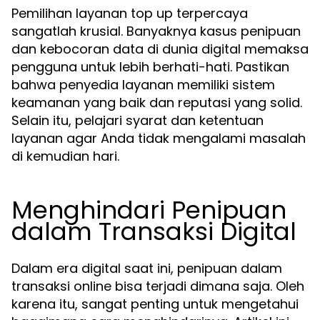
Pemilihan layanan top up terpercaya
sangatlah krusial. Banyaknya kasus penipuan
dan kebocoran data di dunia digital memaksa
pengguna untuk lebih berhati-hati. Pastikan
bahwa penyedia layanan memiliki sistem
keamanan yang baik dan reputasi yang solid.
Selain itu, pelajari syarat dan ketentuan
layanan agar Anda tidak mengalami masalah
di kemudian hari.
Menghindari Penipuan
dalam Transaksi Digital
Dalam era digital saat ini, penipuan dalam
transaksi online bisa terjadi dimana saja. Oleh
karena itu, sangat penting untuk mengetahui