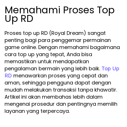
Memahami Proses Top
Up RD
Proses top up RD (Royal Dream) sangat
penting bagi para penggemar permainan
game online. Dengan memahami bagaimana
cara top up yang tepat, Anda bisa
memastikan untuk mendapatkan
pengalaman bermain yang lebih baik.
Top Up
menawarkan proses yang cepat dan
RD
aman, sehingga pengguna dapat dengan
mudah melakukan transaksi tanpa khawatir.
Artikel ini akan membahas lebih dalam
mengenai prosedur dan pentingnya memilih
layanan yang terpercaya.