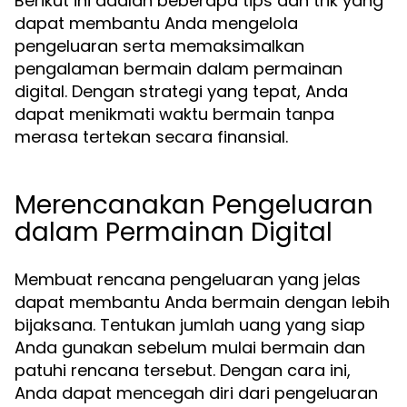
Berikut ini adalah beberapa tips dan trik yang
dapat membantu Anda mengelola
pengeluaran serta memaksimalkan
pengalaman bermain dalam permainan
digital. Dengan strategi yang tepat, Anda
dapat menikmati waktu bermain tanpa
merasa tertekan secara finansial.
Merencanakan Pengeluaran
dalam Permainan Digital
Membuat rencana pengeluaran yang jelas
dapat membantu Anda bermain dengan lebih
bijaksana. Tentukan jumlah uang yang siap
Anda gunakan sebelum mulai bermain dan
patuhi rencana tersebut. Dengan cara ini,
Anda dapat mencegah diri dari pengeluaran