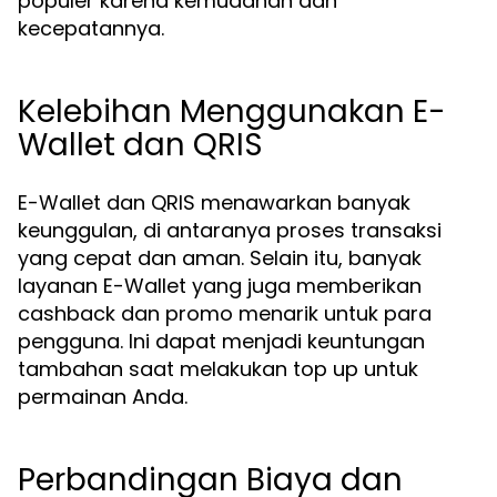
populer karena kemudahan dan
kecepatannya.
Kelebihan Menggunakan E-
Wallet dan QRIS
E-Wallet dan QRIS menawarkan banyak
keunggulan, di antaranya proses transaksi
yang cepat dan aman. Selain itu, banyak
layanan E-Wallet yang juga memberikan
cashback dan promo menarik untuk para
pengguna. Ini dapat menjadi keuntungan
tambahan saat melakukan top up untuk
permainan Anda.
Perbandingan Biaya dan