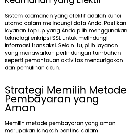
Keamanan yang Efektif
Sistem keamanan yang efektif adalah kunci
utama dalam melindungi data Anda. Pastikan
layanan top up yang Anda pilih menggunakan
teknologi enkripsi SSL untuk melindungi
informasi transaksi. Selain itu, pilih layanan
yang menawarkan perlindungan tambahan
seperti pemantauan aktivitas mencurigakan
dan pemulihan akun.
Strategi Memilih Metode
Pembayaran yang
Aman
Memilih metode pembayaran yang aman
merupakan langkah penting dalam