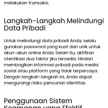
melakukan transaksi.
Langkah-Langkah Melindungi
Data Pribadi
Untuk melindungi data pribadi Anda, selalu
gunakan password yang kuat dan unik untuk
akun-akun online Anda. Selain itu, aktifkan
otentikasi dua faktor jika tersedia. Hindari
membagikan informasi pribadi pada media
sosial atau platform yang tidak terpercaya.
Dengan langkah-langkah ini, Anda dapat
mengurangi risiko pencurian identitas.
Penggunaan Sistem