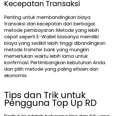
Kecepatan Transaksi
Penting untuk membandingkan biaya
transaksi dan kecepatan dari berbagai
metode pembayaran. Metode yang lebih
cepat seperti E-Wallet biasanya memiliki
biaya yang sedikit lebih tinggi dibandingkan
metode transfer bank yang mungkin
memerlukan waktu lebih lama untuk
konfirmasi. Pertimbangkan kebutuhan Anda
dan pilih metode yang paling efisien dan
ekonomis.
Tips dan Trik untuk
Pengguna Top Up RD