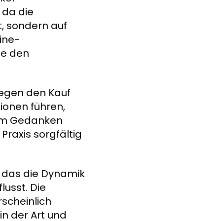
 da die
t, sondern auf
ine-
ie den
 gegen den Kauf
ionen führen,
 dem Gedanken
Praxis sorgfältig
, das die Dynamik
lusst. Die
rscheinlich
in der Art und