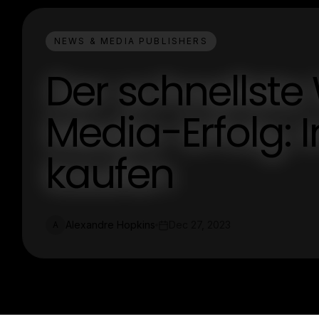
NEWS & MEDIA PUBLISHERS
Der schnellste
Media-Erfolg: 
kaufen
Alexandre Hopkins
Dec 27, 2023
A