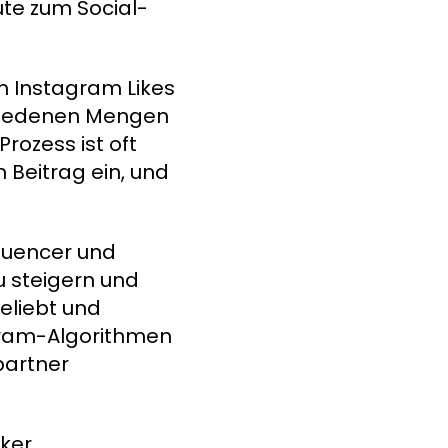
ute zum Social-
on Instagram Likes
chiedenen Mengen
rozess ist oft
 Beitrag ein, und
fluencer und
u steigern und
beliebt und
gram-Algorithmen
partner
iker