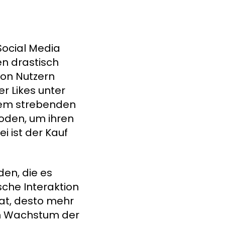
Social Media
en drastisch
von Nutzern
r Likes unter
esem strebenden
oden, um ihren
i ist der Kauf
den, die es
sche Interaktion
hat, desto mehr
en Wachstum der