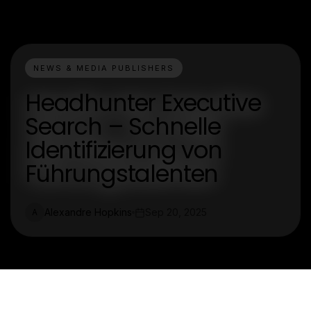
NEWS & MEDIA PUBLISHERS
Headhunter Executive
Search – Schnelle
Identifizierung von
Führungstalenten
Alexandre Hopkins
Sep 20, 2025
A