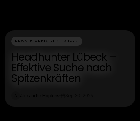
NEWS & MEDIA PUBLISHERS
Headhunter Lübeck –
Effektive Suche nach
Spitzenkräften
Alexandre Hopkins
Sep 30, 2025
A