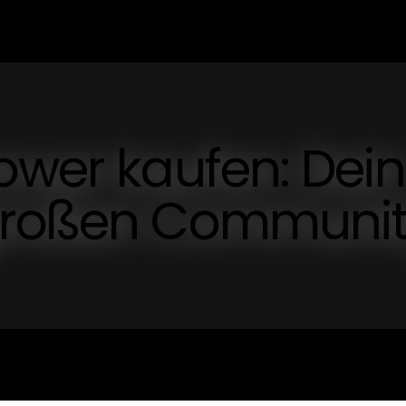
ower kaufen: Dein
 großen Communi