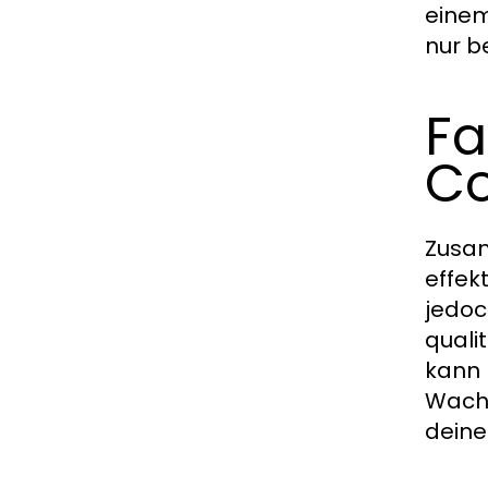
einem
nur b
Fa
C
Zusam
effek
jedoc
quali
kann 
Wachs
deine