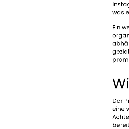
Insta
was e
Ein w
organ
abhän
geziel
promo
Wi
Der P
eine 
Achte
berei