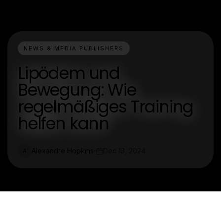
NEWS & MEDIA PUBLISHERS
Lipödem und
Bewegung: Wie
regelmäßiges Training
helfen kann
Alexandre Hopkins
Dec 13, 2024
A