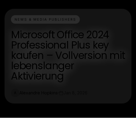
NEWS & MEDIA PUBLISHERS
Microsoft Office 2024
Professional Plus key
kaufen – Vollversion mit
lebenslanger
Aktivierung
Alexandre Hopkins
Jan 8, 2026
A