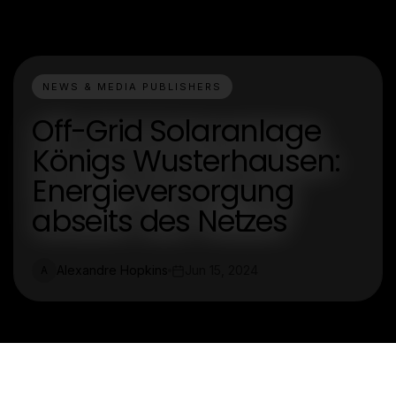
NEWS & MEDIA PUBLISHERS
Off-Grid Solaranlage
Königs Wusterhausen:
Energieversorgung
abseits des Netzes
Alexandre Hopkins
Jun 15, 2024
A