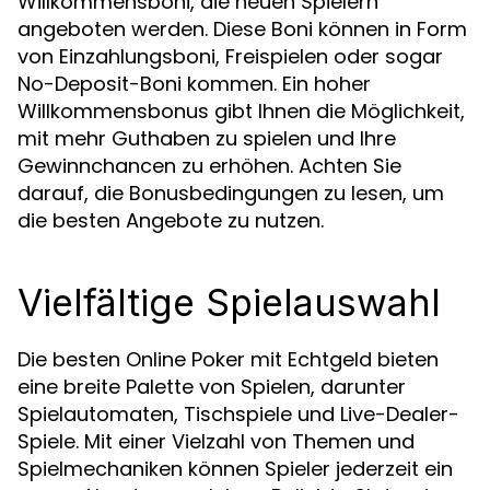
Willkommensboni, die neuen Spielern
angeboten werden. Diese Boni können in Form
von Einzahlungsboni, Freispielen oder sogar
No-Deposit-Boni kommen. Ein hoher
Willkommensbonus gibt Ihnen die Möglichkeit,
mit mehr Guthaben zu spielen und Ihre
Gewinnchancen zu erhöhen. Achten Sie
darauf, die Bonusbedingungen zu lesen, um
die besten Angebote zu nutzen.
Vielfältige Spielauswahl
Die besten Online Poker mit Echtgeld bieten
eine breite Palette von Spielen, darunter
Spielautomaten, Tischspiele und Live-Dealer-
Spiele. Mit einer Vielzahl von Themen und
Spielmechaniken können Spieler jederzeit ein