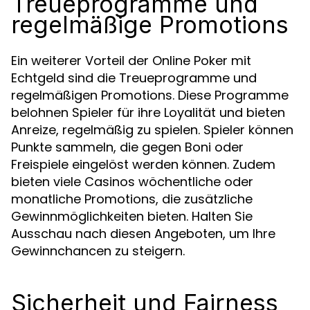
Treueprogramme und
regelmäßige Promotions
Ein weiterer Vorteil der Online Poker mit
Echtgeld sind die Treueprogramme und
regelmäßigen Promotions. Diese Programme
belohnen Spieler für ihre Loyalität und bieten
Anreize, regelmäßig zu spielen. Spieler können
Punkte sammeln, die gegen Boni oder
Freispiele eingelöst werden können. Zudem
bieten viele Casinos wöchentliche oder
monatliche Promotions, die zusätzliche
Gewinnmöglichkeiten bieten. Halten Sie
Ausschau nach diesen Angeboten, um Ihre
Gewinnchancen zu steigern.
Sicherheit und Fairness