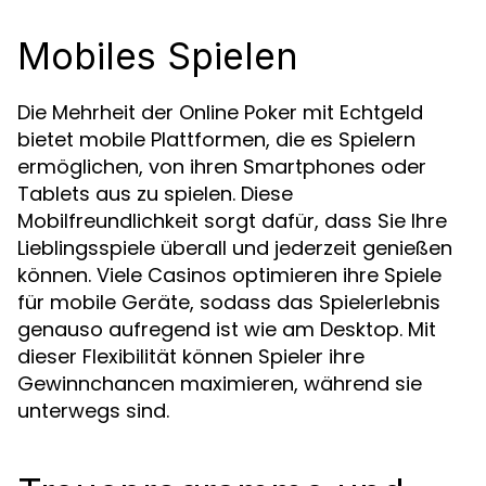
Mobiles Spielen
Die Mehrheit der Online Poker mit Echtgeld
bietet mobile Plattformen, die es Spielern
ermöglichen, von ihren Smartphones oder
Tablets aus zu spielen. Diese
Mobilfreundlichkeit sorgt dafür, dass Sie Ihre
Lieblingsspiele überall und jederzeit genießen
können. Viele Casinos optimieren ihre Spiele
für mobile Geräte, sodass das Spielerlebnis
genauso aufregend ist wie am Desktop. Mit
dieser Flexibilität können Spieler ihre
Gewinnchancen maximieren, während sie
unterwegs sind.