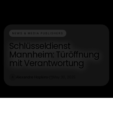
NEWS & MEDIA PUBLISHERS
Schlüsseldienst
Mannheim: Türöffnung
mit Verantwortung
Alexandre Hopkins
May 30, 2025
A