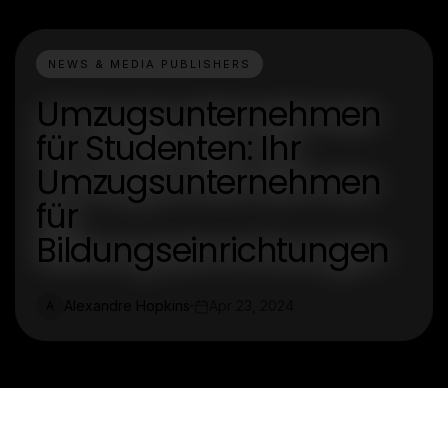
NEWS & MEDIA PUBLISHERS
Umzugsunternehmen
für Studenten: Ihr
Umzugsunternehmen
für
Bildungseinrichtungen
Alexandre Hopkins
Apr 23, 2024
A