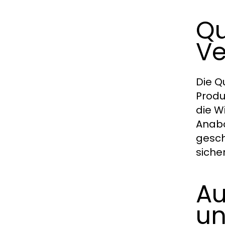
Qu
Ve
Die Q
Produ
die W
Anabo
gesch
siche
Au
un