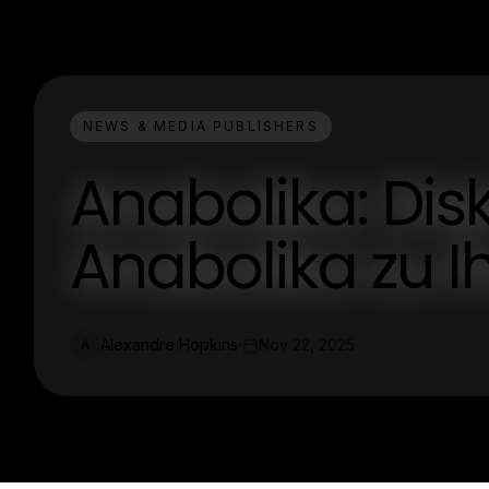
NEWS & MEDIA PUBLISHERS
Anabolika: Dis
Anabolika zu 
Alexandre Hopkins
Nov 22, 2025
A