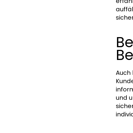
erfah
auffä
siche
Be
Be
Auch 
Kunde
infor
und u
siche
indiv