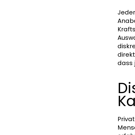
Jeder
Anabo
Kraft
Auswa
diskr
direk
dass 
Di
Ka
Priva
Mensc