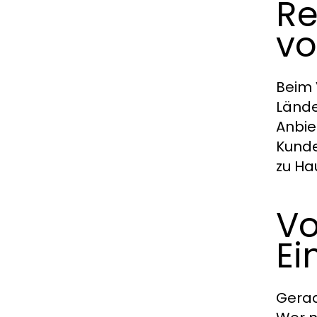
Re
vo
Beim 
Lände
Anbie
Kunde
zu Ha
Vo
Ei
Gerad