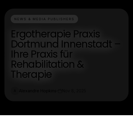
NEWS & MEDIA PUBLISHERS
Ergotherapie Praxis
Dortmund Innenstadt –
Ihre Praxis für
Rehabilitation &
Therapie
Alexandre Hopkins
Nov 8, 2025
A